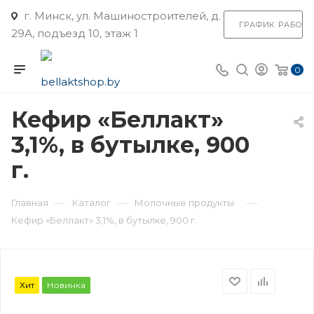
г. Минск, ул. Машиностроителей, д.
ГРАФИК РАБОТ
29А, подъезд 10, этаж 1
0
Кефир «Беллакт»
3,1%, в бутылке, 900
г.
—
—
—
Главная
Каталог
Молочные продукты
Кефир «Беллакт» 3,1%, в бутылке, 900 г.
Хит
Новинка