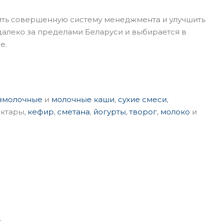
ить совершенную систему менеджмента и улучшить
алеко за пределами Беларуси и выбирается в
е.
змолочные
и
молочные каши
,
сухие смеси
,
ектары,
кефир
,
сметана
,
йогурты
,
творог
,
молоко
и