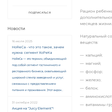
Рацион ребенка
ПОДПИСАТЬСЯ
дополнительног
месяцев жизни.
Новости
Натуральный со
16 июля 2025
веществ:
HoReCa - что это такое, зачем
нужна: сегмент ХоРеКа
кальций;
HoReCa — это термин, объединяющий
магний;
под собой сегмент гостиничного и
фосфор;
ресторанного бизнеса, охватывающий
широкий спектр заведений и услуг,
железо;
связанных с предоставлением
белок;
питания и проживания. Этот акрон...
аминокислот
31 октября 2022
витамины гр
Акция на "Juicy Element"!