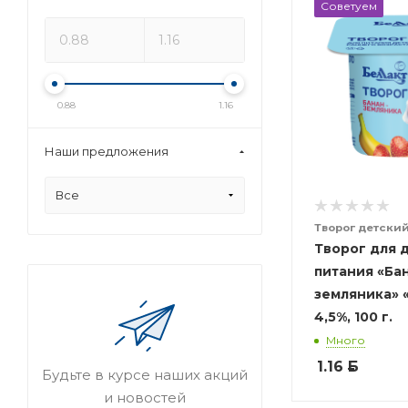
Советуем
0.88
1.16
Наши предложения
Все
Творог детски
Творог для 
питания «Ба
земляника» 
4,5%, 100 г.
Много
1.16
Б
Будьте в курсе наших акций
и новостей