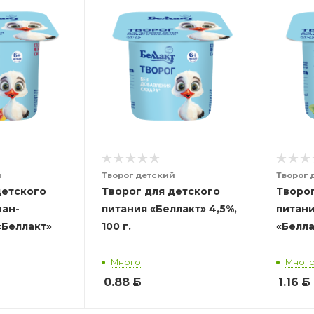
й
Творог детский
Творог 
детского
Творог для детского
Творог
нан-
питания «Беллакт» 4,5%,
питани
«Беллакт»
100 г.
«Беллак
Много
Мног
0.88
Б
1.16
Б