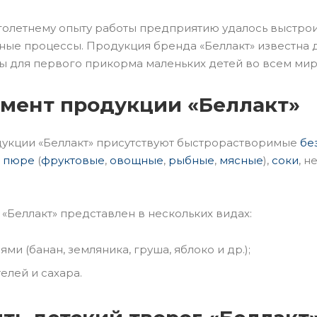
голетнему опыту работы предприятию удалось выстро
ые процессы. Продукция бренда «Беллакт» известна д
ы для первого прикорма маленьких детей во всем мир
мент продукции «Беллакт»
дукции «Беллакт» присутствуют быстрорастворимые
бе
е
пюре
(
фруктовые
,
овощные
,
рыбные
,
мясные
),
соки
, н
 «Беллакт» представлен в нескольких видах:
ями (банан, земляника, груша, яблоко и др.);
елей и сахара.