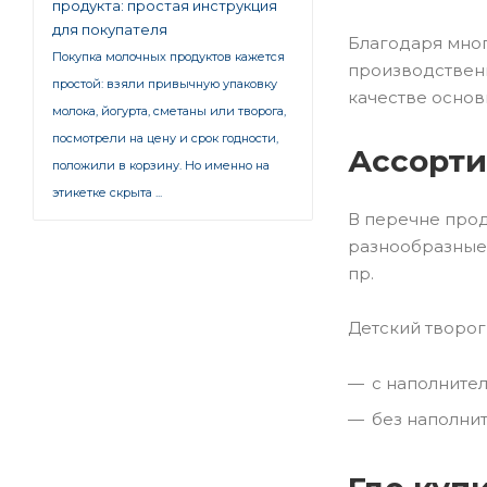
продукта: простая инструкция
для покупателя
Благодаря мно
Покупка молочных продуктов кажется
производственн
простой: взяли привычную упаковку
качестве основ
молока, йогурта, сметаны или творога,
посмотрели на цену и срок годности,
Ассорти
положили в корзину. Но именно на
этикетке скрыта ...
В перечне про
разнообразны
пр.
Детский творог
с наполнител
без наполнит