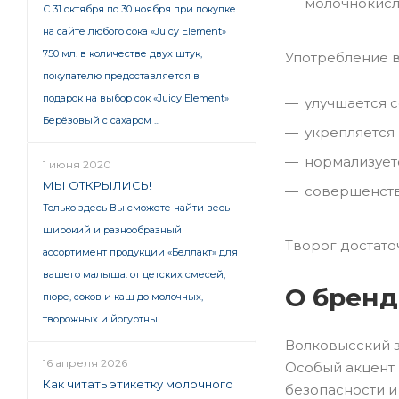
молочнокисл
С 31 октября по 30 ноября при покупке
на сайте любого сока «Juicy Element»
750 мл. в количестве двух штук,
Употребление в
покупателю предоставляется в
подарок на выбор сок «Juicy Element»
улучшается с
Берёзовый с сахаром ...
укрепляется 
нормализует
1 июня 2020
МЫ ОТКРЫЛИСЬ!
совершенств
Только здесь Вы сможете найти весь
широкий и разнообразный
Творог достато
ассортимент продукции «Беллакт» для
вашего малыша: от детских смесей,
О бренд
пюре, соков и каш до молочных,
творожных и йогуртны...
Волковысский з
16 апреля 2026
Особый акцент 
Как читать этикетку молочного
безопасности и