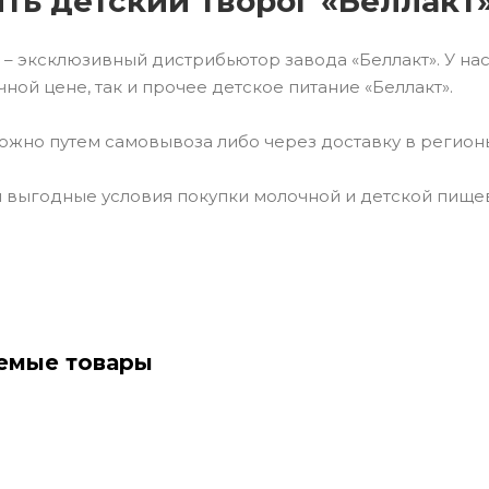
ить детский творог «Беллакт
– эксклюзивный дистрибьютор завода «Беллакт». У на
ной цене, так и прочее детское питание «Беллакт».
можно путем самовывоза либо через доставку в регион
выгодные условия покупки молочной и детской пищево
емые товары
ставка Европочтой