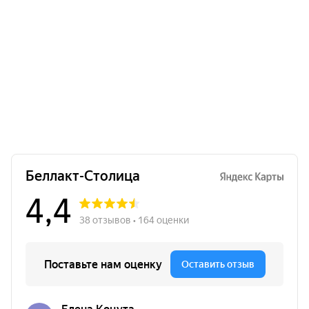
Сыр полутвердый «Моцарелла» копченый
(слайсы) Bonfesto, 40%, 140 г.
Много
4.77
Б