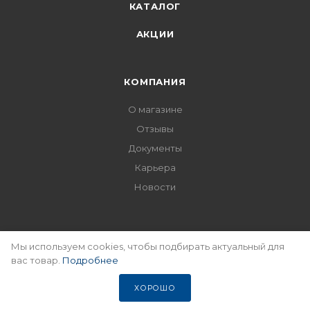
КАТАЛОГ
АКЦИИ
КОМПАНИЯ
О магазине
Отзывы
Документы
Карьера
Новости
ИНФОРМАЦИЯ
Мы используем cookies, чтобы подбирать актуальный для
вас товар.
Подробнее
Магазин
Условия оплаты
ХОРОШО
Условия доставки