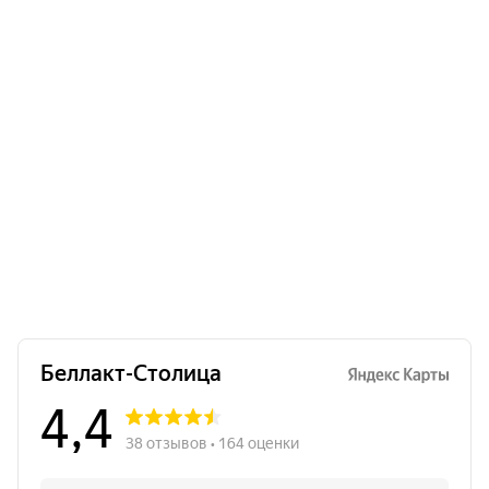
Напиток сухой молочный для питания детей
раннего возраста «Bellakt Premium 3», 400 г.
Много
7.95
Б