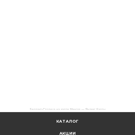
Беллакт-Столица на карте Минска — Яндекс Карты
КАТАЛОГ
АКЦИИ