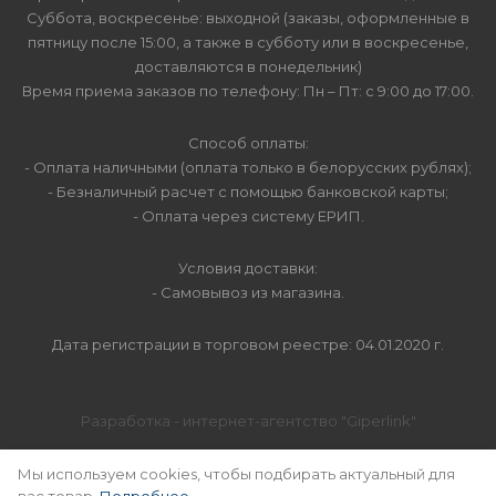
Суббота, воскресенье: выходной (заказы, оформленные в
пятницу после 15:00, а также в субботу или в воскресенье,
доставляются в понедельник)
Время приема заказов по телефону: Пн – Пт: с 9:00 до 17:00.
Способ оплаты:
- Оплата наличными (оплата только в белорусских рублях);
- Безналичный расчет с помощью банковской карты;
- Оплата через систему ЕРИП.
Условия доставки:
- Самовывоз из магазина.
Дата регистрации в торговом реестре: 04.01.2020 г.
Разработка - интернет-агентство "Giperlink"
SEO-продвижение -
"MABLES"
Мы используем cookies, чтобы подбирать актуальный для