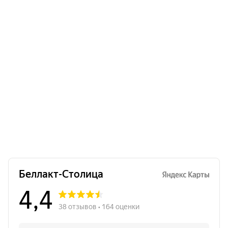
Масло ГХИ топленое 99%, 200 г.
Много
11.17
Б