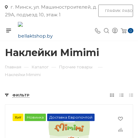
г. Минск, ул. Машиностроителей, д.
ГРАФИК РАБОТ
29А, подъезд 10, этаж 1
0
Наклейки Mimimi
—
—
—
Главная
Каталог
Прочие товары
Наклейки Mimimi
ФИЛЬТР
Хит
Новинка
Доставка Европочтой