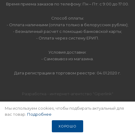
Время приема заказов по телефону: Пн – Пт: с 9:00 до 17:00.
Способ оплаты:
- Оплата наличными (оплата только в белорусских рублях);
- Безналичный расчет с помощью банковской карты;
- Оплата через систему ЕРИП.
Условия доставки:
- Самовывоз из магазина.
Дата регистрации в торговом реестре: 04.01.2020 г.
Разработка - интернет-агентство "Giperlink"
SEO-продвижение -
"MABLES"
Мы используем cookies, чтобы подбирать актуальный для
вас товар.
Подробнее
ХОРОШО