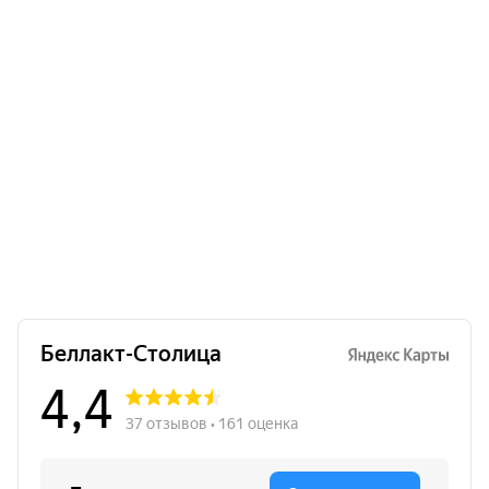
Пюре для детского питания «Беллакт»
Яблоко-кабачок, 90 г.
Много
1.25
Б