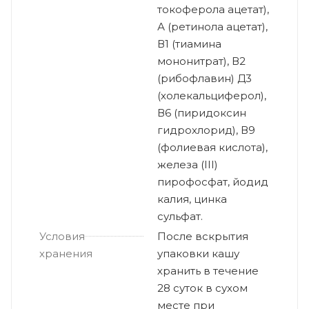
токоферола ацетат),
А (ретинола ацетат),
В1 (тиамина
мононитрат), В2
(рибофлавин) Д3
(холекальциферол),
В6 (пиридоксин
гидрохлорид), В9
(фолиевая кислота),
железа (III)
пирофосфат, йодид
калия, цинка
сульфат.
Условия
После вскрытия
хранения
упаковки кашу
хранить в течение
28 суток в сухом
месте при