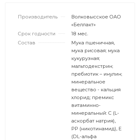
Производитель
Волковысское ОАО
«Беллакт»
Срок годности
18 мес.
Состав
Мука пшеничная,
мука рисовая; мука
кукурузная;
мальтодекстрин;
пребиотик – инулин;
минеральное
вещество - кальция
хлорид; премикс
витаминно-
минеральный: С (L-
аскорбат натрия),
РР (никотинамид), Е
(DL-альфа