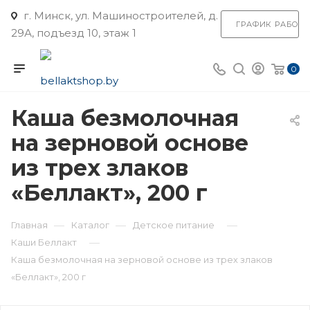
г. Минск, ул. Машиностроителей, д.
ГРАФИК РАБОТ
29А, подъезд 10, этаж 1
0
Каша безмолочная
на зерновой основе
из трех злаков
«Беллакт», 200 г
—
—
—
Главная
Каталог
Детское питание
—
Каши Беллакт
Каша безмолочная на зерновой основе из трех злаков
«Беллакт», 200 г