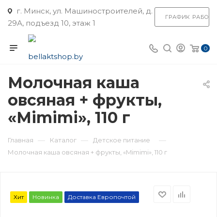
г. Минск, ул. Машиностроителей, д.
ГРАФИК РАБОТ
29А, подъезд 10, этаж 1
0
Молочная каша
овсяная + фрукты,
«Mimimi», 110 г
—
—
—
Главная
Каталог
Детское питание
Молочная каша овсяная + фрукты, «Mimimi», 110 г
Хит
Новинка
Доставка Европочтой