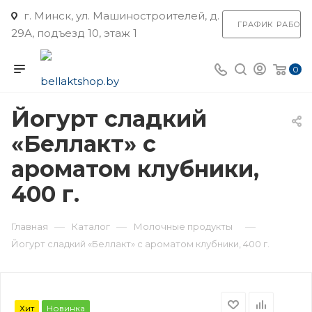
г. Минск, ул. Машиностроителей, д.
ГРАФИК РАБОТ
29А, подъезд 10, этаж 1
0
Йогурт сладкий
«Беллакт» с
ароматом клубники,
400 г.
—
—
—
Главная
Каталог
Молочные продукты
Йогурт сладкий «Беллакт» с ароматом клубники, 400 г.
Хит
Новинка