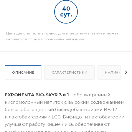
40
сут.
Цена действительна только для интернет-магазина и может
отличаться от цен в розничных магазинах
ОПИСАНИЕ
ХАРАКТЕРИСТИКИ
НАЛИЧИЕ
EXPONENTA BIO-SKYR 3 в 1
– обезжиренный
кисломолочный напиток с высоким содержанием
белка, обогащенный бифидобактериями BB-12
и лактобактериями LGG. Бифидо- и лактобактерии
улучшают работу кишечника, обеспечивают
комфортное пищеварение и способствуют