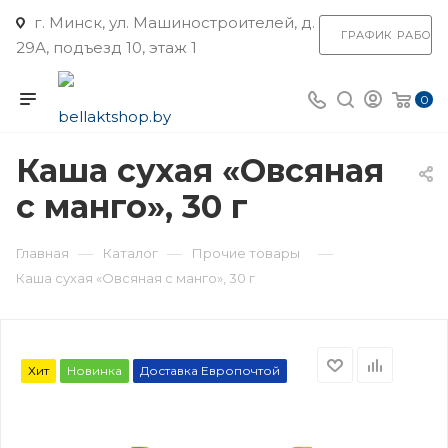
г. Минск, ул. Машиностроителей, д.
ГРАФИК РАБОТ
29А, подъезд 10, этаж 1
0
Каша сухая «Овсяная
с манго», 30 г
—
—
—
Главная
Каталог
Прочие товары
Каша сухая «Овсяная с манго», 30 г
Хит
Новинка
Доставка Европочтой