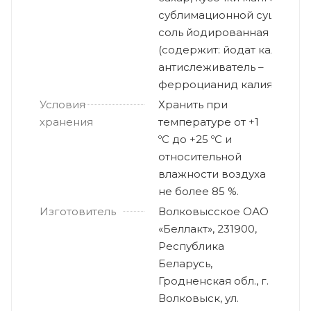
сублимационной сушки,
соль йодированная
(содержит: йодат калия,
антислеживатель –
ферроцианид калия).
Условия
Хранить при
хранения
температуре от +1
ºС до +25 ºС и
относительной
влажности воздуха
не более 85 %.
Изготовитель
Волковысское ОАО
«Беллакт», 231900,
Республика
Беларусь,
Гродненская обл., г.
Волковыск, ул.