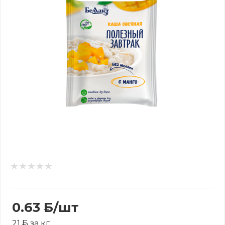
0.63
Б
/шт
21
Б
за кг.