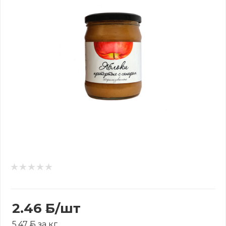
2.46
Б
/шт
5.47
Б
за кг.