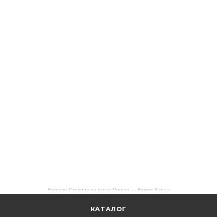
Беллакт-Столица на карте Минска — Яндекс Карты
КАТАЛОГ