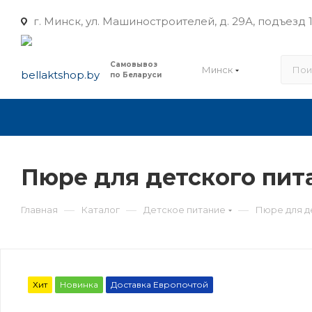
г. Минск, ул. Машиностроителей, д. 29А, подъезд 1
Самовывоз
Минск
по Беларуси
Пюре для детского пита
—
—
—
Главная
Каталог
Детское питание
Пюре для д
Хит
Новинка
Доставка Европочтой