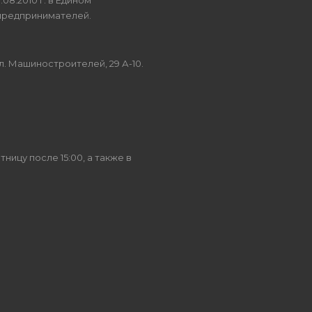
8.2010 г. в Едином
предпринимателей.
.
ул. Машиностроителей, 29 А-10.
ницу после 15:00, а также в