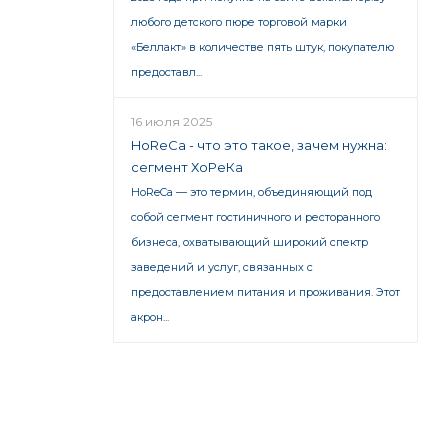
любого детского пюре торговой марки
«Беллакт» в количестве пять штук, покупателю
предоставл...
16 июля 2025
HoReCa - что это такое, зачем нужна:
сегмент ХоРеКа
HoReCa — это термин, объединяющий под
собой сегмент гостиничного и ресторанного
бизнеса, охватывающий широкий спектр
заведений и услуг, связанных с
предоставлением питания и проживания. Этот
акрон...