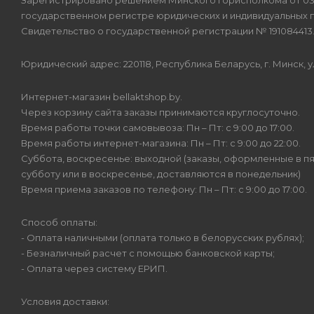
Зарегистрировано решением Минского горисполкома от 03.0
государственном регистре юридических и индивидуальных 
Свидетельство о государственной регистрации № 191084413
Юридический адрес: 220118, Республика Беларусь, г. Минск, 
Интернет-магазин bellaktshop.by.
Через корзину сайта заказы принимаются круглосуточно.
Время работы точки самовывоза: Пн – Пт: с 9:00 до 17:00.
Время работы интернет-магазина: Пн – Пт: с 9:00 до 22:00.
Суббота, воскресенье: выходной (заказы, оформленные в пят
субботу или в воскресенье, доставляются в понедельник)
Время приема заказов по телефону: Пн – Пт: с 9:00 до 17:00.
Способ оплаты:
- Оплата наличными (оплата только в белорусских рублях);
- Безналичный расчет с помощью банковской карты;
- Оплата через систему ЕРИП.
Условия доставки: