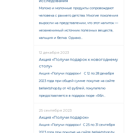
исследования
Молоко и молочные продукты сопровождают
человека с раннего детства. Многие поколения
выросли на представлении, что этот напиток —
незаменимый источник полезных веществ,
кальция и белка. Однако...
12 декабря 2023
Акция «Получи подарок к новогоднему
столу»
Акция «Получи подарок»! С 12 по 28 декабря
2023 года при общей сумме покупке на сайте
bellaktshop.by от 40 рублей, покупателю
предоставляется в подарок пюре «Ябл...
25 сентября 2023
Акция «Получи подарок»
Акция «Получи подарок»! С 25 по 31 сентября
2023 года при покупке на сайте bellaktshop.by