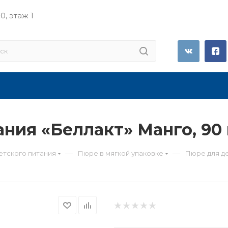
0, этаж 1
ния «Беллакт» Манго, 90 
—
—
етского питания
Пюре в мягкой упаковке
Пюре для де