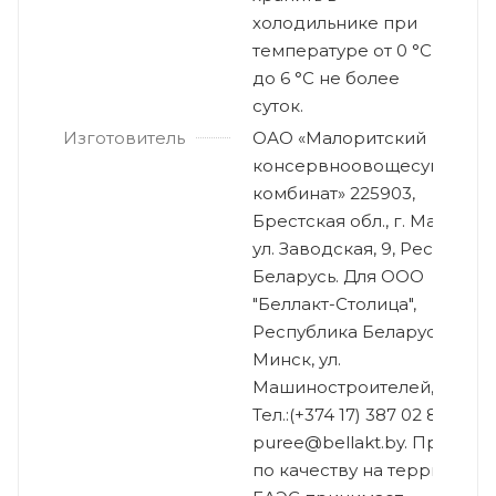
холодильнике при
температуре от 0 °С
до 6 °С не более
суток.
Изготовитель
ОАО «Малоритский
консервноовощесушильн
комбинат» 225903,
Брестская обл., г. Малорита
ул. Заводская, 9, Республик
Беларусь. Для ООО
"Беллакт-Столица",
Республика Беларусь, г.
Минск, ул.
Машиностроителей, 29А-10
Тел.:(+374 17) 387 02 80,
puree@bellakt.by. Претенз
по качеству на территории