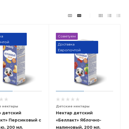
ка
Советуем
чтой
Доставка
Европочтой
е нектары
Детские нектары
р детский
Нектар детский
кт» Персиковый с
«Беллакт» Яблочно-
ю, 200 мл.
малиновый, 200 мл.