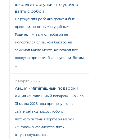
школы и прогулки: что удобно
взять с собой
Перекус для ребенка должен быть
простым, понятным и удобным.
Родителям важно, чтобы он не
испортился слишком быстро, не
занимал много места, не пачкал все
вокруг и при этом был вкусным. Детям
...
2 марта 2026
Акция «Mimimiшный подарок»!
Акция «Mimimiшный подарок»! Со 2 по
31 марта 2026 года при покупке на
сайте bellaktshop.by любого
детского питания торговой марки
«Mimimi» в количестве пять
штук, покупателю ...