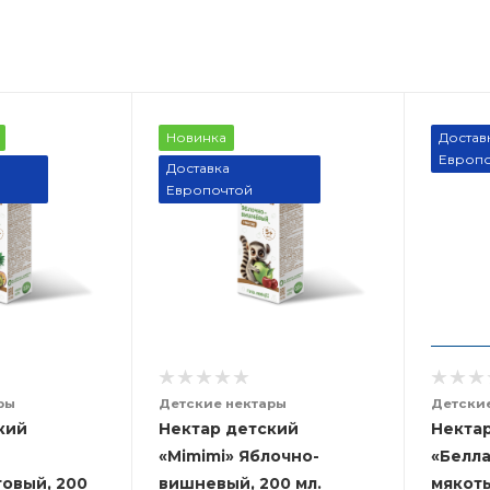
Новинка
Достав
Европо
Доставка
Европочтой
ры
Детские нектары
Детски
кий
Нектар детский
Некта
«Mimimi» Яблочно-
«Белла
овый, 200
вишневый, 200 мл.
мякоть