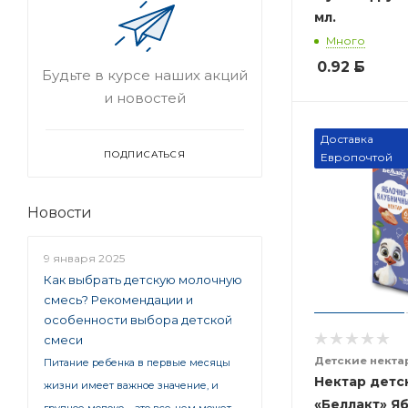
мл.
Много
0.92
Б
Будьте в курсе наших акций
и новостей
Доставка
ПОДПИСАТЬСЯ
Европочтой
Новости
9 января 2025
Как выбрать детскую молочную
смесь? Рекомендации и
особенности выбора детской
смеси
Детские некта
Питание ребенка в первые месяцы
Нектар детс
жизни имеет важное значение, и
«Беллакт» Я