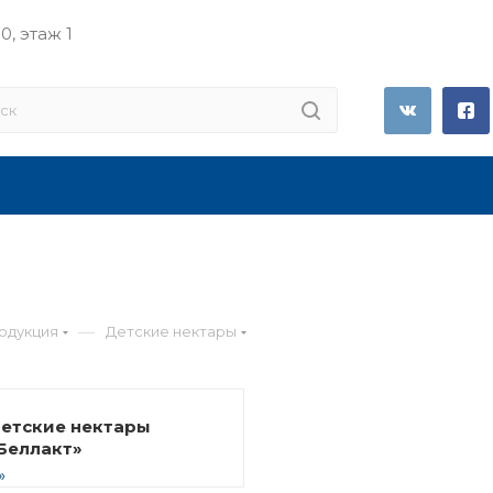
0, этаж 1
—
одукция
Детские нектары
етские нектары
Беллакт»