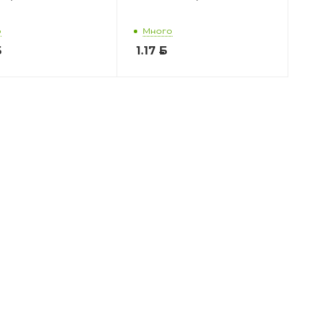
о
Много
Б
1.17
Б