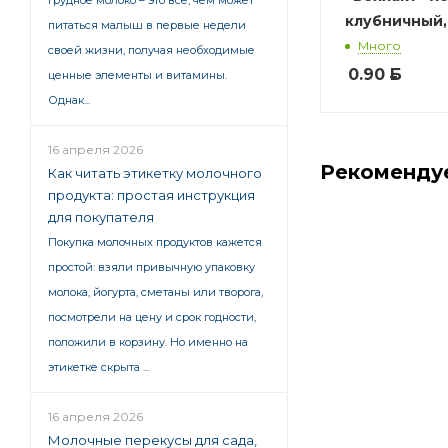
грудное молоко – это все, чем может
клубничный, 
питаться малыш в первые недели
Много
своей жизни, получая необходимые
0.90
Б
ценные элементы и витамины.
Однак...
16 апреля 2026
Рекоменду
Как читать этикетку молочного
продукта: простая инструкция
для покупателя
Покупка молочных продуктов кажется
Советуем
простой: взяли привычную упаковку
молока, йогурта, сметаны или творога,
посмотрели на цену и срок годности,
положили в корзину. Но именно на
этикетке скрыта ...
16 апреля 2026
Молочные перекусы для сада,