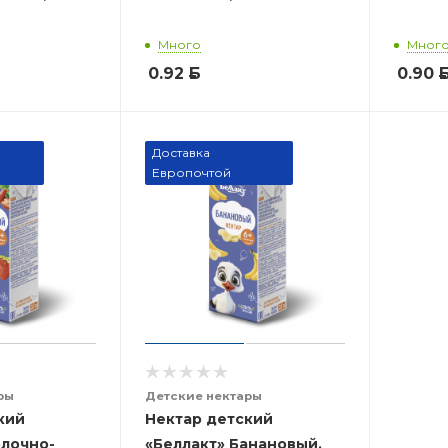
Много
Мног
0.92
Б
0.90
Доставка
Европочтой
ры
Детские нектары
кий
Нектар детский
блочно-
«Беллакт» Банановый,