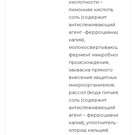
кислотности –
лимонная кислота,
соль (содержит
антислеживающий
агент -ферроцианид
калия),
молокосвертывающий
фермент микробного
происхождения,
закваска прямого
внесения защитных
микроорганизмов;
рассол (вода питьевая,
соль (содержит
антислеживающий
агент – ферроцианид
калия), уплотнитель –
хлорид кальция)