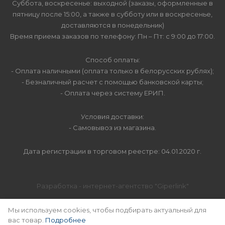
Суббота, воскресенье: выходной (заказы, оформленные в
пятницу после 15:00, а также в субботу или в воскресенье,
доставляются в понедельник)
Время приема заказов по телефону: Пн – Пт: с 9:00 до 17:00.
Способ оплаты:
- Оплата наличными (оплата только в белорусских рублях);
- Безналичный расчет с помощью банковской карты;
- Оплата через систему ЕРИП.
Условия доставки:
- Самовывоз из магазина.
Дата регистрации в торговом реестре: 04.01.2020 г.
Разработка - интернет-агентство "Giperlink"
SEO-продвижение -
"MABLES"
Мы используем cookies, чтобы подбирать актуальный для
вас товар.
Подробнее