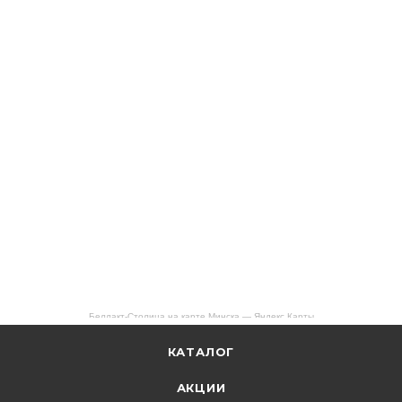
Беллакт-Столица на карте Минска — Яндекс Карты
КАТАЛОГ
АКЦИИ