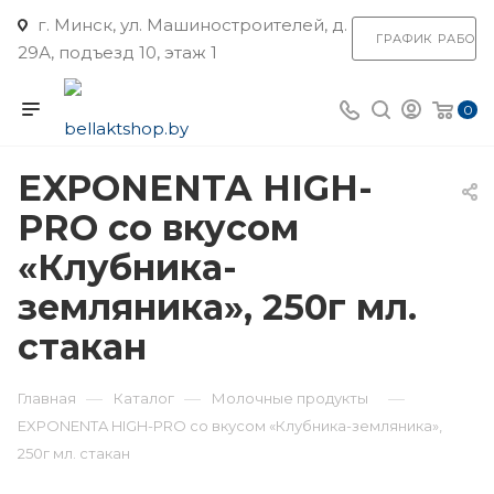
г. Минск, ул. Машиностроителей, д.
ГРАФИК РАБОТ
29А, подъезд 10, этаж 1
0
EXPONENTA HIGH-
PRO со вкусом
«Клубника-
земляника», 250г мл.
стакан
—
—
—
Главная
Каталог
Молочные продукты
EXPONENTA HIGH-PRO со вкусом «Клубника-земляника»,
250г мл. стакан