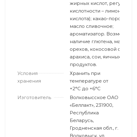
жирных кислот, регулятор
кислотности – лимонная
кислота); какао-порошок);
масло сливочное;
ароматизатор. Возможно
наличие глютена, мака,
орехов, кокосовой стружки
арахиса, сои, яичных
продуктов.
Условия
Хранить при
хранения
температуре от
+2°С до +6°С
Изготовитель
Волковысское ОАО
«Беллакт», 231900,
Республика
Беларусь,
Гродненская обл., г.
Волковыск, ул.