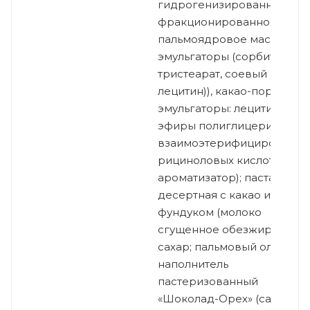
гидрогенизированное
фракционированное
пальмоядровое масло,
эмульгаторы (сорбитан
тристеарат, соевый
лецитин)), какао-порошок,
эмульгаторы: лецитины и
эфиры полиглицерина и
взаимоэтерифицированны
рициноловых кислот,
ароматизатор); паста
десертная с какао и
фундуком (молоко
сгущенное обезжиренное;
сахар; пальмовый олеин;
наполнитель
пастеризованный
«Шоколад-Орех» (сахар,