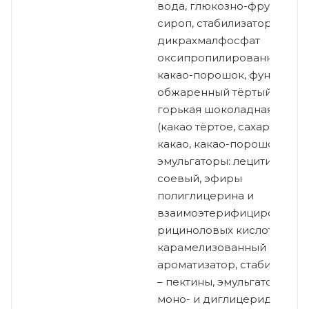
вода, глюкозно-фруктозны
сироп, стабилизатор –
дикрахмалфосфат
оксипропилированный,
какао-порошок, фундук
обжаренный тёртый,
горькая шоколадная масса
(какао тёртое, сахар, масло
какао, какао-порошок,
эмульгаторы: лецитин
соевый, эфиры
полиглицерина и
взаимоэтерифицированны
рициноловых кислот),
карамелизованный сахар,
ароматизатор, стабилизат
– пектины, эмульгатор –
моно- и диглицериды