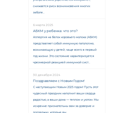
снижается риск возникновения многих
заболе...
6 марта 2025
АБКМ у ребенка: что это?
Аллергия на белок коровьего молока (АБКМ)
представляет собой иммунную патологию,
возникающую у детей, чаще всего в первый
год жизни. Это состояние характеризуется
чрезмерной реакцией иммунной сист...
30 декабря 2024
Поздравляем с Новым Годом!
С наступающим Новым 2025 годом! Пусть этот
чудесный праздник наполнит ваши сердца
радостью, а ваши дома — теплом и уютом. Мы
искренне признательны вам за доверие и
поддержку, которые вы ...